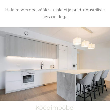
Hele modernne köök vitriinkapi ja puidumustriliste
fassaadidega
Köögimööbel