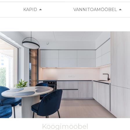
KAPID
VANNITOAMÖÖBEL
Köögimööbel