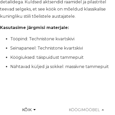
detailidega. Kuldsed aktsendid raamidel ja pilastritel
teevad selgeks, et see köök on mõeldud klassikalise
kuningliku stiili tõelistele austajatele.
Kasutasime järgmisi materjale:
Tööpind: Technistone kvartskivi
Seinapaneel: Technistone kvartskivi
Köögiuksed: täispuidust tammepuit
Nähtavad küljed ja sokkel: massiivne tammepuit
KÕIK
KÖÖGIMÖÖBEL